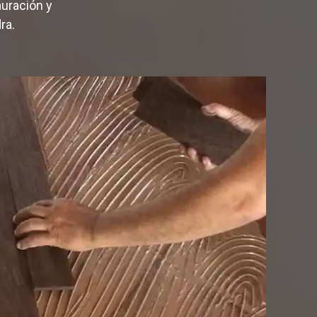
auración y
ra.