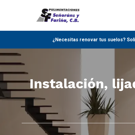
Saltar
al
contenido
¿Necesitas renovar tus suelos? Sol
Instalación, li