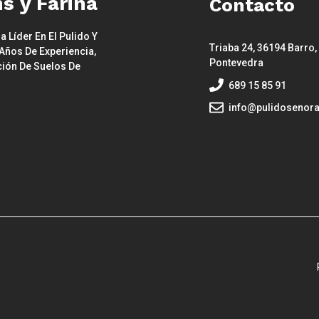
s y Fariña
Contacto
Líder En El Pulido Y
Triaba 24, 36194 Barro,
Años De Experiencia,
Pontevedra
ción De Suelos De
689 15 85 91
info@pulidosenora